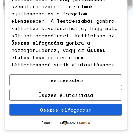
személyre szabott tartalmak
nyújtásában és a forgalom
elemzésében. A
Testreszabás
gombra
kattintva kiválaszthatja, hogy mely
sütiket engedélyezi. Kattintson az
Összes elfogadása
gombra a
hozzájáruláshoz, vagy az
Összes
elutasítása
gombra a nem
létfontosságú sütik elutasításához.
Testreszabás
Összes elutasítása
Összes elfogadása
Powered by