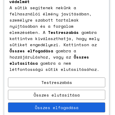
védelmét
A sütik segítenek nekünk a
felhasználói élmény javításában,
KODAK Digital Still Camera
személyre szabott tartalmak
nyújtásában és a forgalom
elemzésében. A
Testreszabás
gombra
kattintva kiválaszthatja, hogy mely
sütiket engedélyezi. Kattintson az
Összes elfogadása
gombra a
hozzájáruláshoz, vagy az
Összes
elutasítása
gombra a nem
létfontosságú sütik elutasításához.
Testreszabás
Összes elutasítása
Összes elfogadása