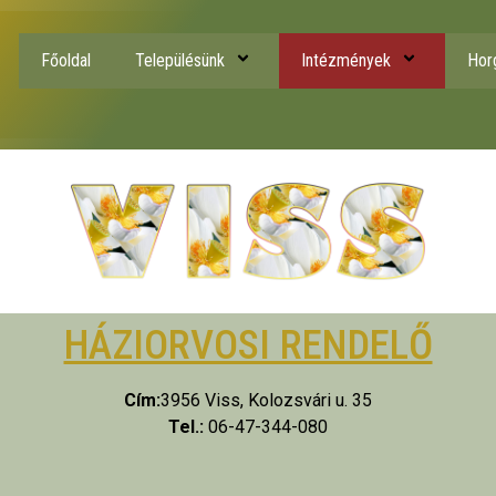
Főoldal
Településünk
Intézmények
Hor
HÁZIORVOSI RENDELŐ
Cím:
3956 Viss, Kolozsvári u. 35
Tel.:
06-47-344-080