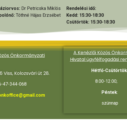
áziorvos:
Dr Petricska Miklós
Rendelési idő:
polónő:
Tóthné Hájas Erzsébet
Kedd: 15:30-18:30
Csütörtök: 15:30-18:30
A Kenézlői Közös Önkor
közös Önkormányzati
Hivatal ügyfélfogadási re
Hétfő-Csütörtök
6 Viss, Kolozsvári út 28.
8.00-12.00;
-47-344-068
Péntek
:
onkoffice@gmail.com
szünnap