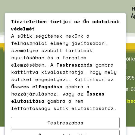
H
Á
Tiszteletben tartjuk az Ön adatainak
védelmét
A sütik segítenek nekünk a
felhasználói élmény javításában,
személyre szabott tartalmak
nyújtásában és a forgalom
Viss Község Önkormányzata
Kenézlői 
elemzésében. A
Testreszabás
gombra
Hivatal
Címe:
3956 Viss, Kolozsvári út 28.
kattintva kiválaszthatja, hogy mely
Címe:
395
sütiket engedélyezi. Kattintson az
Telefon:
06-47-344-068
Összes elfogadása
gombra a
Telefon:
06
hozzájáruláshoz, vagy az
Összes
Email:
vissonkoffice@gmail.com
elutasítása
gombra a nem
Email:
viss
létfontosságú sütik elutasításához.
Testreszabás