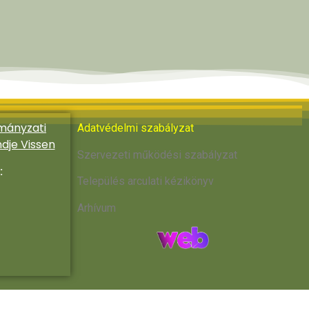
mányzati
Adatvédelmi szabályzat
ndje Vissen
Szervezeti működési szabályzat
:
Település arculati kézikönyv
Arhívum